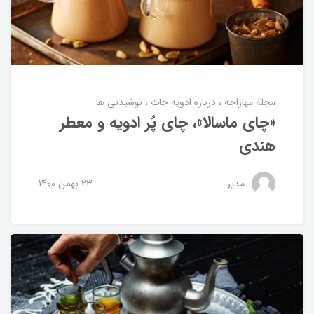
مجله مهاراجه
درباره ادویه جات
نوشیدنی ها
«چای ماسالا»، چای پُر ادویه و معطر
هندی
مدیر
23 بهمن 1400