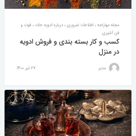
مجله مهاراجه
اطلاعات ضروری
درباره ادویه جات
فوت و
فن آشپزی
کسب و کار بسته بندی و فروش ادویه
در منزل
مدیر
27 تير 1400