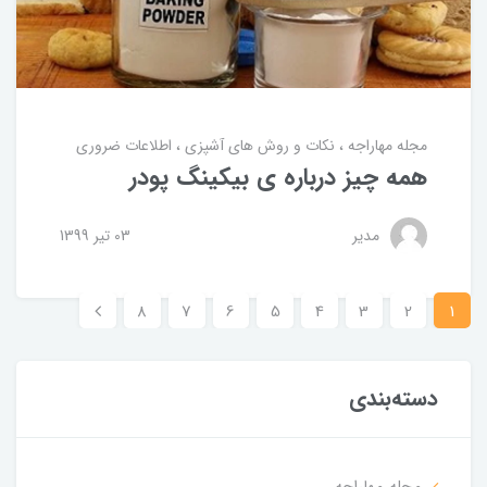
مجله مهاراجه
نکات و روش های آشپزی
اطلاعات ضروری
همه چیز درباره ی بیکینگ پودر
مدیر
03 تير 1399
8
7
6
5
4
3
2
1
دسته‌بندی