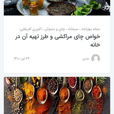
مجله مهاراجه
صبحانه
چای و دمنوش
آشپزی آفریقایی
خواص چای مراکشی و طرز تهیه آن در
خانه
مدیر
29 تير 1400