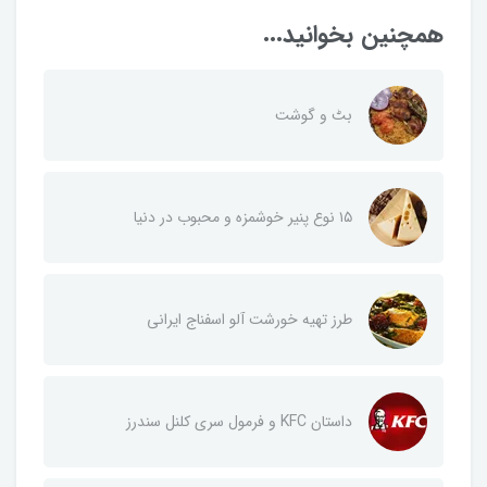
همچنین بخوانید...
بٹ و گوشت
۱۵ نوع پنیر خوشمزه و محبوب در دنیا
طرز تهیه خورشت آلو اسفناج ایرانی
داستان KFC و فرمول سری کلنل سندرز