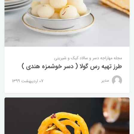
مجله مهاراجه
دسر و سالاد
کیک و شیرینی
طرز تهیه رس گولا ( دسر خوشمزه هندی )
مدیر
07 ارديبهشت 1399