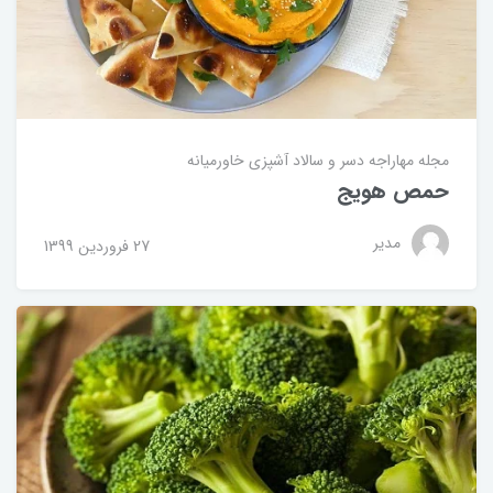
مجله مهاراجه
دسر و سالاد
آشپزی خاورمیانه
حمص هویج
مدیر
27 فروردین 1399