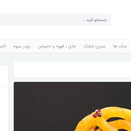
نمک ها
سبزی خشک
چای ، قهوه و دمنوش
پودر میوه
آجی