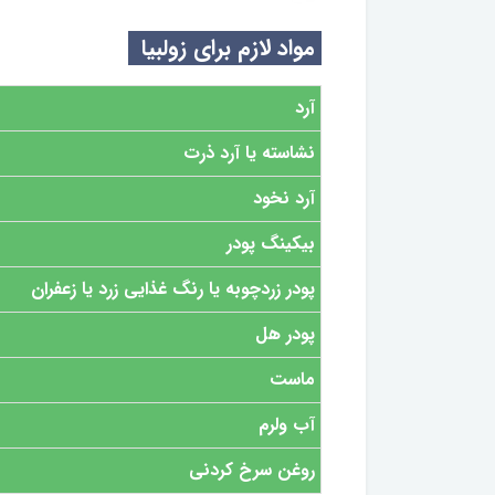
مواد لازم برای زولبیا
آرد
نشاسته یا آرد ذرت
آرد نخود
بیکینگ پودر
پودر زردچوبه یا رنگ غذایی زرد یا زعفران
پودر هل
ماست
آب ولرم
روغن سرخ کردنی