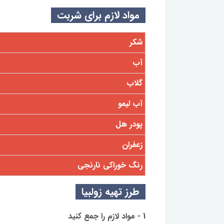
مواد لازم برای شربت
شکر
آب
گلاب
آب لیمو
پودر هل
زعفران
رنگ خوراکی نارنجی
طرز تهیه زولبیا
1 - مواد لازم را جمع کنید