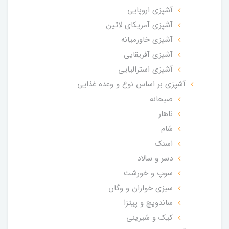
آشپزی اروپایی
آشپزی آمریکای لاتین
آشپزی خاورمیانه
آشپزی آفریقایی
آشپزی استرالیایی
آشپزی بر اساس نوع و وعده غذایی
صبحانه
ناهار
شام
اسنک
دسر و سالاد
سوپ و خورشت
سبزی خواران و وگان
ساندویچ و پیتزا
کیک و شیرینی