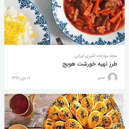
مجله مهاراجه
آشپزی ایرانی
طرز تهیه خورشت هویج
مدیر
01 دی 1398