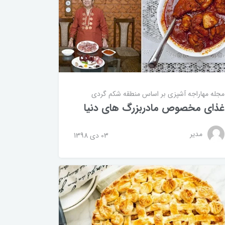
مجله مهاراجه
آشپزی بر اساس منطقه
شکم گردی
غذای مخصوص مادربزرگ های دنیا
مدیر
03 دی 1398