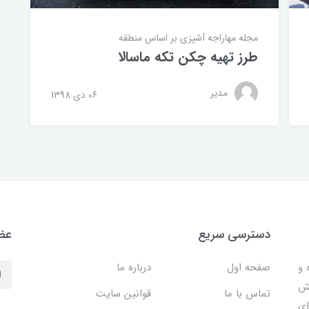
مجله مهاراجه
آشپزی بر اساس منطقه
طرز تهیه چکن تکه ماسالا
مدیر
06 دی 1398
دسترسی سریع
عضو
 ساده و
صفحه اول
درباره ما
هش
تماس با ما
قوانین سایت
ای