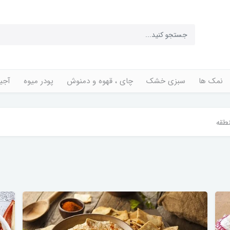
نمک ها
سبزی خشک
چای ، قهوه و دمنوش
پودر میوه
آجی
طقه