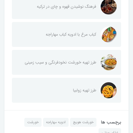
فرهنگ نوشیدن قهوه و چای در ترکیه
کباب مرغ با ادویه کباب مهاراجه
طرز تهیه خورشت نخودفرنگی و سیب زمینی
طرز تهیه زولبیا
برچسب ها
خورشت هویج
ادویه مهاراجه
خورشت
غذای سنتی