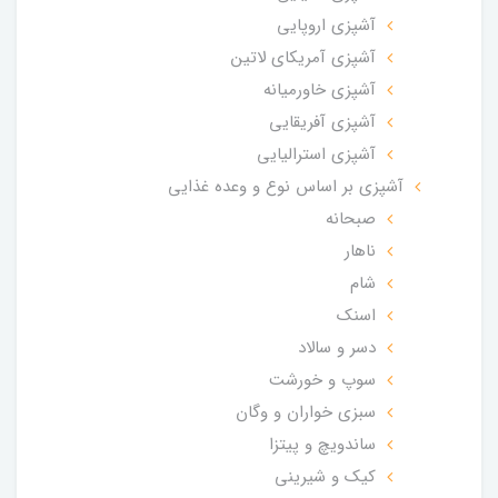
آشپزی اروپایی
آشپزی آمریکای لاتین
آشپزی خاورمیانه
آشپزی آفریقایی
آشپزی استرالیایی
آشپزی بر اساس نوع و وعده غذایی
صبحانه
ناهار
شام
اسنک
دسر و سالاد
سوپ و خورشت
سبزی خواران و وگان
ساندویچ و پیتزا
کیک و شیرینی