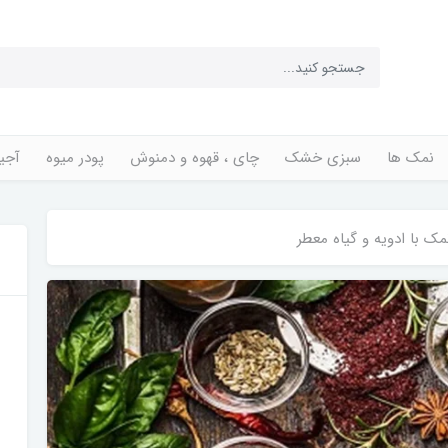
نمک ها
سبزی خشک
چای ، قهوه و دمنوش
پودر میوه
آجی
 با ادویه و گیاه معطر