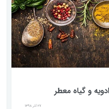
یه و گیاه معطر
27 آذر 1398