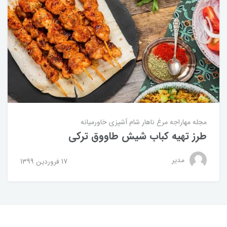
مجله مهاراجه
مرغ
ناهار
شام
آشپزی خاورمیانه
طرز تهیه کباب شیش طاووق ترکی
مدیر
17 فروردین 1399