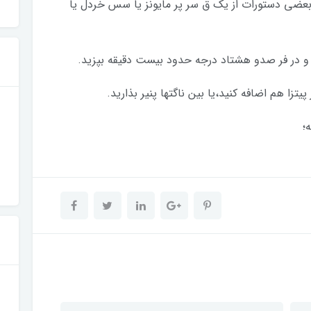
 بعضي دستورات از يك ق سر پر مايونز يا سس خردل یا
؛