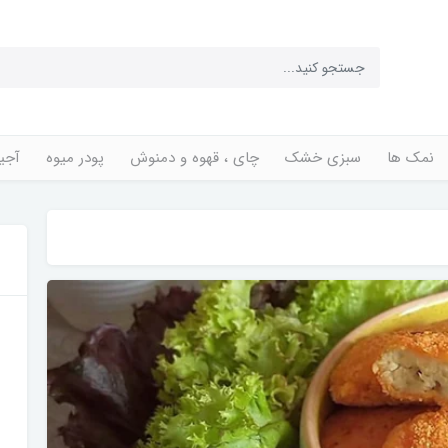
نمک ها
سبزی خشک
چای ، قهوه و دمنوش
پودر میوه
آجی