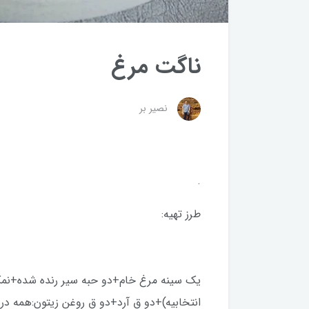
ناگت مرغ
نصیر بر
.
طرز تهیه:
يك سينه مرغ خام+دو حبه سير رنده شده+نمك و
انتخابيه)+دو ق آرد+دو ق روغن زيتون:همه در