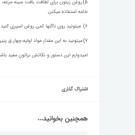
۵):روغن زيتون برای لطافت بافت سينه مرغه،
خامه استفاده ميكنن.
۶) :ميتونيد روی ناگتها كمی روغن اسپری كنيد و در فر صدو هشتاد درجه حدود بيست دقيقه بپزيد.
۷):ميتونيد به اين مقدار مواد اوليه،چهار ق پنير پيتزا هم اضافه كنيد،یا بین ناگتها پنیر بذارید.
امیدوارم این دستور و نکاتش براتون مفید باشه
اشتراک گذاری
همچنین بخوانید...