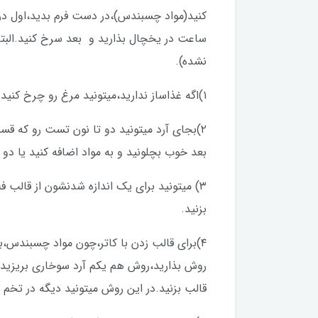
كنيد(مواد چسبندس)،در دست فرم بديد،اول در 
ساعت در يخچال بذارید و بعد سرخ كنيد.البته
نشده).
۱)اگه غذاساز نداريد،ميتونيد مرغ رو چرخ كنيد و مواد رو با هم ورز بديد.
۲)بجای آرد ميتونيد دو تا نون تست رو كه ق
بعد خوب بچلونيد و به مواد اضافه كنيد يا دو 
۳) ميتونيد برای يك اندازه شدنشون از قالب ف
بزنيد.
۴)برای قالب زدن با كاتر،چون مواد چسبندس،ب
روش بذاريد،روش هم يكم آرد سوخاری بريزيد و
قالب بزنيد.در اين روش ميتونيد ديگه در تخم