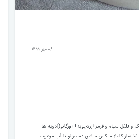
08 مهر 1399
 فلفل سياه و قرمز+زردچوبه+ اورگانو(ادويه ها
 غذاساز كاملا ميكس ميشن.دستتونو با آب مرطوب