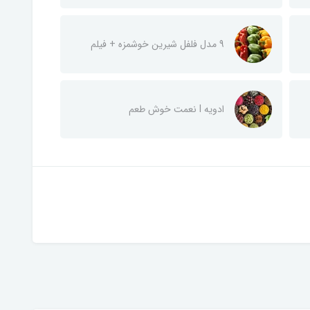
9 مدل فلفل شیرین خوشمزه + فیلم
ادویه I نعمت خوش طعم