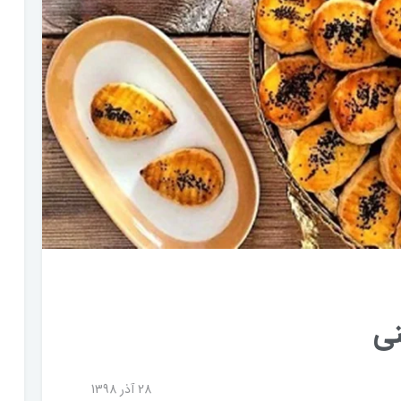
نی
28 آذر 1398