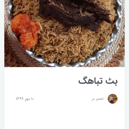
بٹ تباهگ
نصیر بر
10 مهر 1399
.