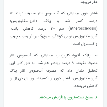
مغز می‌رود.
فشار خون بیمارانی که آب‌میوه‌ی انار مصرف کردند ۱۲
درصد کمتر شد و پلاک «آترواسکلروزیس»
(atherosclerosis) هم ۳۰ درصد کاهش یافت.
آترواسکلروزیس نوعی گرفتگی سرخ‌رگ بر اثر رسوب چربی
و کلسترول است.
اما پلاک آترواسکلروزیس بیمارانی که آب‌میوه‌ی انار
مصرف نکردند ۹ درصد زیادتر هم شد. به طور کلی این
تحقیق نشان داد که مصرف آب‌میوه‌ی انار پلاک
آترواسکلروزیس، فشار خون و اکسیداسیون اِل.دی.اِل را
کاهش می‌دهد.
۶. سطح تِستستِرون را افزایش می‌دهد