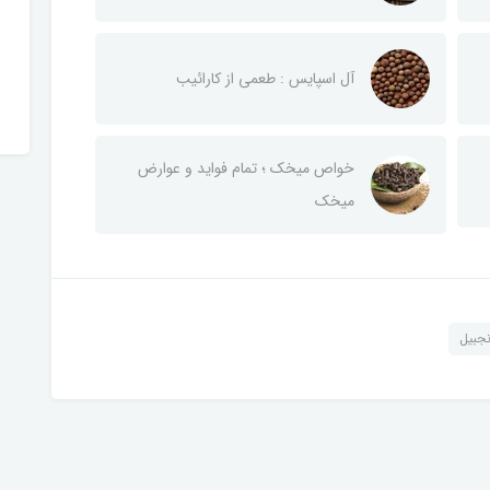
آل اسپایس : طعمی از کارائیب
خواص میخک ؛ تمام فواید و عوارض
میخک
نجبیل