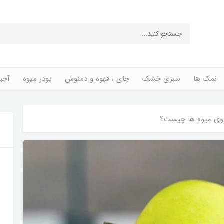
نمک ها
سبزی خشک
چای ، قهوه و دمنوش
پودر میوه
آجی
وی میوه ها چیست؟