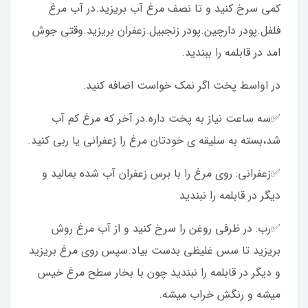
کمی سرخ کنید و تا نصف مرغ آب بریزید.در آب مرغ
فلفل.پودر دارچین.پودر زنجبیل.زعفران بریزید.وقتی جوش
امد در قابلمه را ببندید.
در اواسط پخت اگر نمک خواست اضافه کنید.
✅سه ساعت نیاز به پخت داره.در آخر که مرغ کم آب
شد،بسته به سلیقه ی خودتان مرغ را زعفرانی یا ربی کنید.
✅زعفرانی: روی مرغ را با برس زعفران آب شده بمالید و
دیگر در قابلمه را نبندید
✅رب: در ظرفی روغن را سرخ کنید و از آب مرغ روش
بریزید تا سس غلیظی بدست بیاد.سپس روی مرغ بریزید
و دیگر در قابلمه را نبندید چون با بخار سطح مرغ خیس
میشه و رنگش خراب میشه.