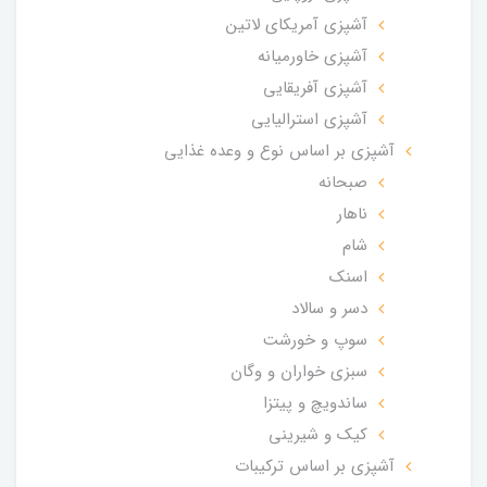
آشپزی آمریکای لاتین
آشپزی خاورمیانه
آشپزی آفریقایی
آشپزی استرالیایی
آشپزی بر اساس نوع و وعده غذایی
صبحانه
ناهار
شام
اسنک
دسر و سالاد
سوپ و خورشت
سبزی خواران و وگان
ساندویچ و پیتزا
کیک و شیرینی
آشپزی بر اساس ترکیبات