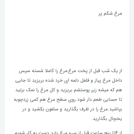
مرغ شکم پر
از یک شب قبل از پخت مرغ:مرغ را کاملا شسته سپس
داخل مرغ پیاز و فلفل دلمه ای خرد شده بریزید.تا جایی
هم که میشه زیر پوستشم بریزید.و کل مرغ را نمک بزنید
تا حسابی طعم دار شود.روی سطح مرغ هم کمی زردچوبه
بپاشید.مرغ را در ظرف بگذارید و سلفون بکشید و در
یخچال بگذارید.
از ۴تا پنج ساعت قبل از سرو مرغ باید دست به کار شویم.