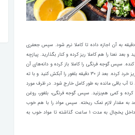
تدا داخل بلغور یک پیمانه آب ریخته و 30 دقیقه به آن اجازه داده تا کاملا نرم شود. سپس جعفری
ید و بعد نعنا را هم کاملا ریز کرده و کنار بگذارید. پیازچه
کنده. سپس گوجه فرنگی را کاملا باز کرده و دانه‌های آن
را بیرون بیاورید و گوجه فرنگی‌ها را به شکل ریز خرد کرده. بعد از 30 دقیقه بلغور را آبکش کنید و با ته
 تا آب باقی مانده به طور کامل خارج شود. در ظرف مورد
ه کرده و کمی هم‌بزنید. سپس گوجه فرنگی، بلغور، روغن
د به مقدار لازم نمک ریخته. سپس مواد را با هم خوب
مخلوط کنید. سالاد تبوله حاضر است. آن را داخل یخچال به مدت 1 ساعت گذاشته تا مواد خوب به