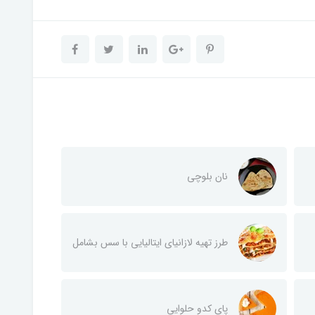
نان بلوچی
طرز تهیه لازانیای ایتالیایی با سس بشامل
پای کدو حلوایی