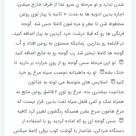
شدن ندارد و تو مرحله ی سرو غذا از ظرف خارج میشن،
اجازه بدین ادویه ها به مدت 10 ثانیه با پیاز توی روغن
مخطوط شن تا عطر و مزه شون کاملا حس شه. گوجه
فرنگی ها رو که قبلا درشت خرد کردین به پیاز اضافه کنید،
در قابلمه رو بذارین. زمانیکه سستون به روغن افتاد و آّب
گوجه ها کاملا تبخیر شد رب گوجه رو به مایع اضافه کنید
😇. تو این مرحله سس گوجه رو از روی حرارت بر دارید تا
خنک بشه😇. تو یه ماهیتابه نچسب سینه مرغ رو خرد
کنید😇. اسلایس های متوسط می تونه به غذاتون
جذابیت بیشتری بده. مرغ رو توی 2 قاشق روغن مایع به
همراه نمک و کمی فلفل سیاه تفت بدین. قرار نیست که
مرغ هامون سرخ بشن همینکه رنگشون تغییر کرد کافیه
😇. سس گوجه ای رو که اماده کردید رو با استفاده از
دستگاه خردکن، غذاساز یا گوشت کوب برقی کاملا میکس