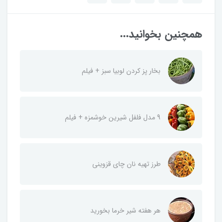
همچنین بخوانید...
بخار پز کردن لوبیا سبز + فیلم
9 مدل فلفل شیرین خوشمزه + فیلم
طرز تهیه نان چای قزوینی
هر هفته شیر خرما بخورید