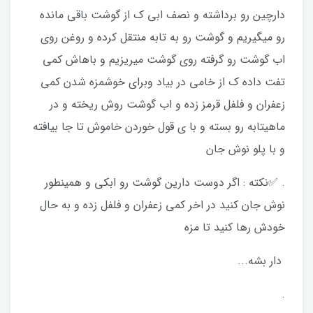
دارچين رو برداشته و نصف ابى ك از گوشت باقى مانده
رو ميگيريم و گوشت رو به تابه منتقل كرده و روغن روى
اب گوشت رو گرفته روى گوشت ميريزيم و باهاش كمى
تفت داده ك از خامى در بياد وبراى خوشمزه شدن كمى
زعفران و فلفل قرمز زده و اب گوشت روش ريخته و در
ماهيتابه رو بسته و با ي قول خوردن خاموش تا جا بيافته
و با پلو نوش جان
. ✅نكته : اگر دوست دارين گوشت رو ابكى و همينطور
نوش جان كنيد در اخر كمى زعفران و فلفل زده و به حال
خودش رها كنيد تا مزه
دار بشه...
.