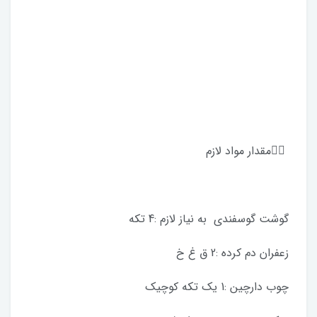
✍🏻مقدار مواد لازم
گوشت گوسفندى به نياز لازم :4 تكه
زعفران دم كرده :2 ق غ خ
چوب دارچين :1 يك تكه كوچيك