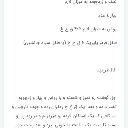
نمك و زردچوبه به ميزان لازم
پياز :1 عدد
روغن به ميزان لازم 4/5 ق غ خ
فلفل قرمز پاپريكا :1 ق چ خ (يا فلفل سياه جانشين)
✍🏻طرزتهيه
اول گوشت رو تميز و شسته و با روغن و پياز و زدچوبه
تفت داده و بعد يك ق غ خ زعفران زده و چوب دارچين و
اب كافى ك يك استكان لازمه رو ميريزيم و در زود پز رو
بسته تا مدت يك ساعت به خوبى بپزه و بعد پخت چوب