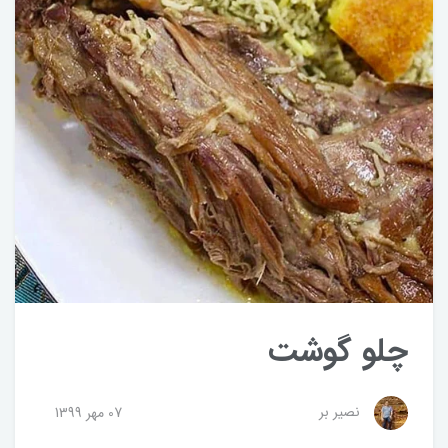
چلو گوشت
نصیر بر
07 مهر 1399