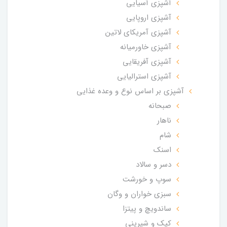
آشپزی آسیایی
آشپزی اروپایی
آشپزی آمریکای لاتین
آشپزی خاورمیانه
آشپزی آفریقایی
آشپزی استرالیایی
آشپزی بر اساس نوع و وعده غذایی
صبحانه
ناهار
شام
اسنک
دسر و سالاد
سوپ و خورشت
سبزی خواران و وگان
ساندویچ و پیتزا
کیک و شیرینی