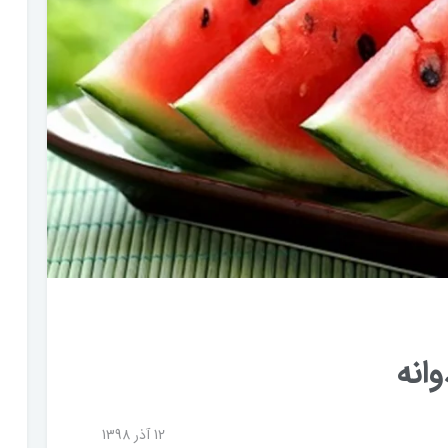
انه
12 آذر 1398