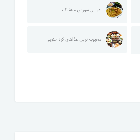
هواری سورین ماهئیگ
محبوب ترین غذاهای کره جنوبی