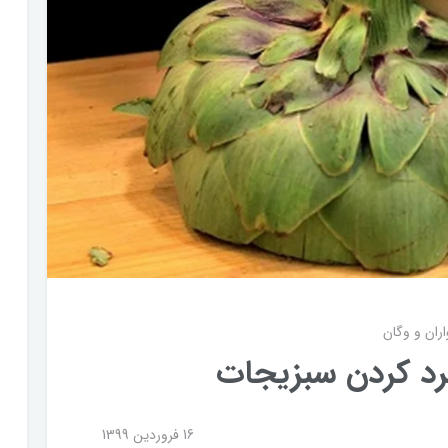
ران و وگان
 کردن سبزیجات
16 فروردین 1399