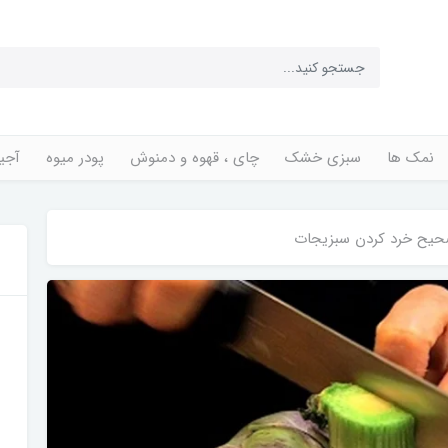
نمک ها
سبزی خشک
چای ، قهوه و دمنوش
پودر میوه
آجی
یح خرد کردن سبزیجات