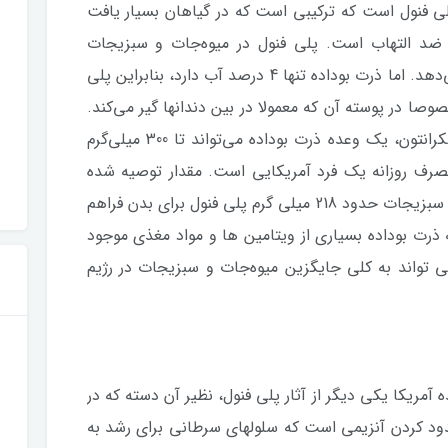
پلی فنول است که ترکیبی است که در گیاهان بسیار یافت
 ضد التهاب است. پلی فنول در میوه‌جات و سبزیجات
محلول است که 90 درصد آن را آب تشکیل می‌دهد. اما ذرت بوداده تنها 4 درصد آب دارد، بنابراین پلی
صا در پوسته آن که معمولا در بین دندانها گیر می‌کند.
بر اساس تحقیقات انجام شده در دانشگاه اسکرانتون، یک وعده ذرت بوداده می‌تواند تا 300 میلی‌گرم
ته باشد، که معادل 13 درصد مصرف روزانه یک فرد آمریکایی است. مقدار توصیه شده
جهت مصرف روزانه میوه‌جات 225 میلی گرم و سبزیجات حدود 218 میلی گرم پلی فنول برای بدن فراهم
که ذرت بوداده بسیاری از ویتامین ها و مواد مغذی موجود
می تواند به کلی جایگزین میوه‌جات و سبزیجات در رژیم
آمریکا یکی دیگر از آثار پلی فنول، نظیر آن دسته که در
دود کردن آنزیمی است که سلولهای سرطانی برای رشد به