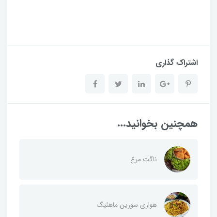
اشتراک گذاری
همچنین بخوانید...
ناگت مرغ
هواری سورین ماهئیگ