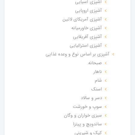
آشپزی آسیایی
آشپزی اروپایی
آشپزی آمریکای لاتین
آشپزی خاورمیانه
آشپزی آفریقایی
آشپزی استرالیایی
آشپزی بر اساس نوع و وعده غذایی
صبحانه
ناهار
شام
اسنک
دسر و سالاد
سوپ و خورشت
سبزی خواران و وگان
ساندویچ و پیتزا
کیک و شیرینی