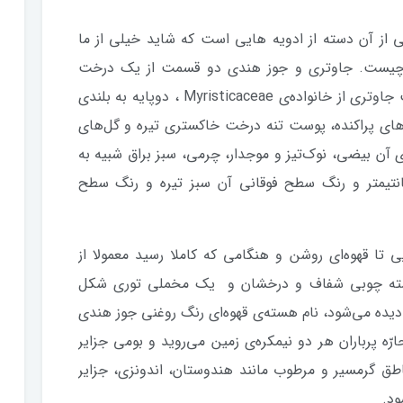
یسی Mace ، یکی از آن دسته از ادویه هایی است که شاید خیلی از ما
م که چیست. جاوتری و جوز هندی دو قسمت از یک درخت
مشابه به نام درخت جوز هندی میاشد. درخت جاوتری از خانواده‌ی Myristicaceae ، دوپايه به بلندى
‌های پراكنده، پوست تنه درخت خاكسترى تيره و گل‌های
 آن بيضى، نوك‌تيز و موجدار، چرمى، سبز براق شبيه به
سانتيمتر و رنگ سطح فوقانى آن سبز تيره و رنگ سطح
ى تا قهوه‌ای روشن و هنگامى كه كاملا رسيد معمولا از
سته چوبی شفاف و درخشان و یک مخملى تورى شكل
ده مى‌شود، نام هسته‌ی قهوه‌ای ‌رنگ روغنى جوز هندی
رّه پرباران هر دو نيمكره‌ی زمين مى‌رويد و بومى جزاير
طق گرمسير و مرطوب مانند هندوستان، اندونزى، جزاير
ود.