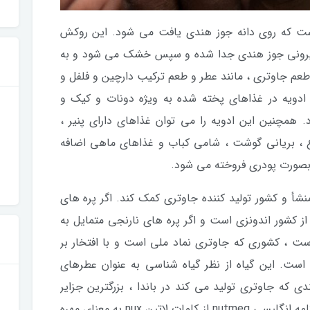
 در واقع روکش توری (به نام aril) است که روی دانه جوز هندی یافت می شود. این روکش
 بیرونی جوز هندی جدا شده و سپس خشک می شود و به
طعم جاوتری ، مانند عطر و طعم ترکیب دارچین و فلفل و
ادویه در غذاهای پخته شده به ویژه دونات و کیک و
همچنین این ادویه را می توان غذاهای دارای پنیر ،
 ، بریانی گوشت ، شامی کباب و غذاهای ماهی اضافه
صورت پودری فروخته می شود.
نشأ و کشور تولید کننده جاوتری کمک کند. اگر پره های
از کشور اندونزی است و اگر پره های نارنجی متمایل به
 است ، کشوری که جاوتری نماد ملی است و با افتخار بر
است. این گیاه از نظر گیاه شناسی به عنوان عطرهای
 هندی که جاوتری تولید می کند در باندا ، بزرگترین جزایر
ادویه Molucca اندونزی سرچشمه می گیرد. کلمه انگلیسی nutmeg از کلمات لاتین nux به معنای مهره