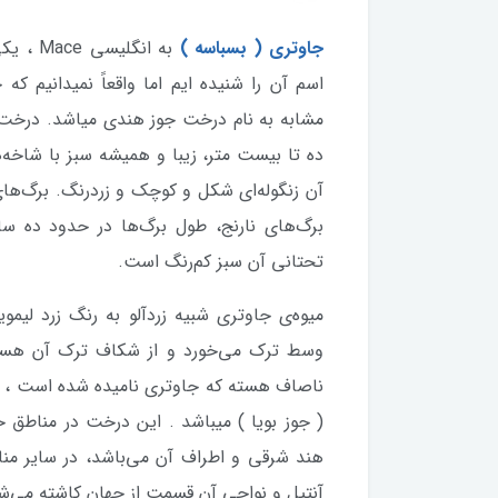
جاوتری ( بسباسه )
به انگل
اسم آن را شنیده ایم اما واقعاً نمیدانی
ده تا بيست متر، زيبا و هميشه سبز با شاخه‌
آن زنگوله‌ای شكل و كوچك و زردرنگ. برگ‌های
برگ‌های نارنج، طول برگ‌‌ها در حدود ده 
تحتانى آن سبز كم‌رنگ است.
ميوه‌ی جاوتری شبيه زردآلو به رنگ زرد ليموي
وسط ترك مى‌خورد و از شكاف ترك آن ه
ناصاف هسته كه جاوتری ناميده شده است ، دي
( جوز بویا ) میباشد . اين درخت در مناطق حا
هند شرقى و اطراف آن مى‌باشد، در ساير منا
آنتيل و نواحى آن قسمت از جهان كاشته مى‌ش