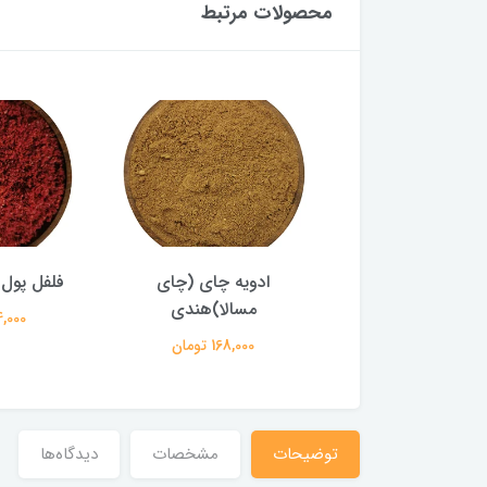
محصولات مرتبط
ویه چای (چای
فلفل پول بیبر ترکی اعلا
ادوی
مسالا)هندی
104,000 تومان
86,000 ت
168,000 تومان
توضیحات
مشخصات
دیدگاه‌ها