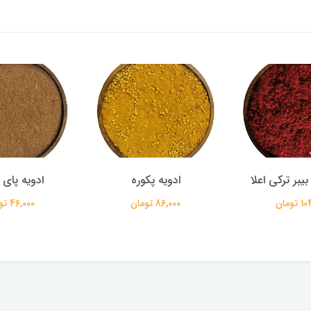
ه پکوره
ادویه پای سیب
ادویه غذاهای د
ومان
46,000 تومان
86,000 تومان