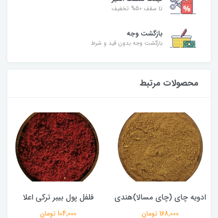
تا سقف 50% تخفیف
بازگشت وجه
بازگشت وجه بدون قید و شرط
محصولات مرتبط
ادویه چای (چای مسالا)هندی
فلفل پول بیبر ترکی اعلا
168,000 تومان
104,000 تومان