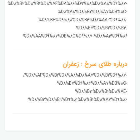
%D8%B2%D8%B1%D8%AF%DA%86%D9%88%D8%A8%D9%87-
%D8%A8%D8%B1%D8%A7%DB%8C-
%D9%BE%D9%88%D8%B3%D8%AA-%D9%88-
%D8%B7%D8%B1%D8%B2-
%D8%AA%D9%87%DB%8C%D9%87-%D8%A2%D9%86
درباره طلای سرخ : زعفران
/%D8%AF%D8%B1%D8%A8%D8%A7%D8%B1%D9%87-
%D8%B7%D9%84%D8%A7%DB%8C-
%D8%B3%D8%B1%D8%AE-
%D8%B2%D8%B9%D9%81%D8%B1%D8%A7%D9%86