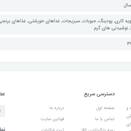
ویه کاری, پودینگ, حبوبات, سبزیجات, غداهای خورشتی, غذاهای برنجی
, نوشیدنی های گرم
3
دسترسی سریع
عضو
 ساده و
صفحه اول
درباره ما
هش
تماس با ما
قوانین سایت
ای
نما
رویه بازگرداندن کالا
ثبت شکایات