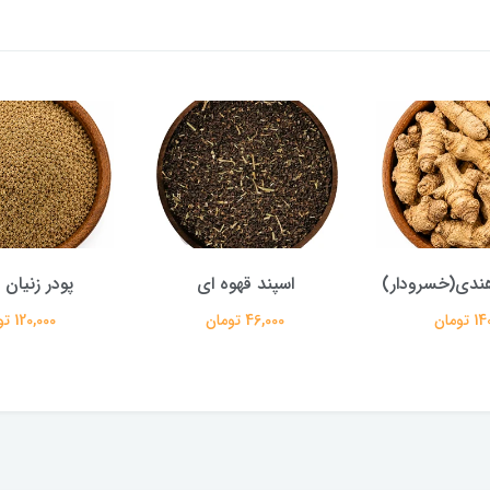
ندی(خسرودار)
اسپند قهوه ای
پودر زنیان
تومان
46,000 تومان
120,000 تومان