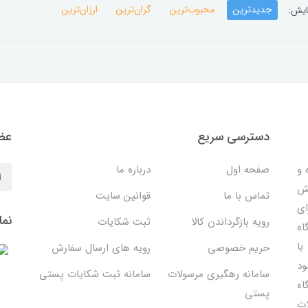
جدیدترین
محبوب‌ترین
گران‌ترین
ارزان‌ترین
ایش:
دسترسی سریع
عضو
 ساده و
صفحه اول
درباره ما
هش
تماس با ما
قوانین سایت
ای
نما
رویه بازگرداندن کالا
ثبت شکایات
اه
با
حریم خصوصی
رویه های ارسال سفارش
ود
سامانه رهگیری مرسولات
سامانه ثبت شکایات پستی
اه
پستی
ات