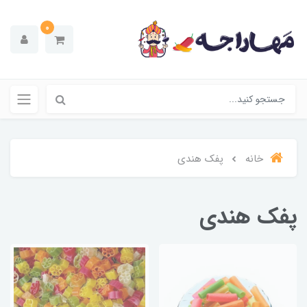
0
خانه
پفک هندی
پفک هندی