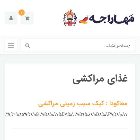
0
غذای مراکشی
معاکودا : کیک سیب زمینی مراکشی
/%D9%85%D8%B9%D8%A7%DA%A9%D9%88%D8%AF%D8%A7