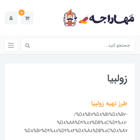
0
زولبیا
طرز تهیه زولبیا
/%D8%B7%D8%B1%D8%B2-
%D8%AA%D9%87%DB%8C%D9%87-
%D8%B2%D9%88%D9%84%D8%A8%DB%8C%D8%A7