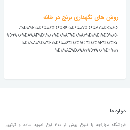
روش های نگهداری برنج در خانه
/%D8%B1%D9%88%D8%B4-%D9%87%D8%A7%DB%8C-
%D9%86%DA%AF%D9%87%D8%AF%D8%A7%D8%B1%DB%8C-
%D8%A8%D8%B1%D9%86%D8%AC-%D8%AF%D8%B1-
%D8%AE%D8%A7%D9%86%D9%87
درباره ما
فروشگاه مهاراجه با تنوع بیش از 300 نوع ادویه ساده و ترکیبی