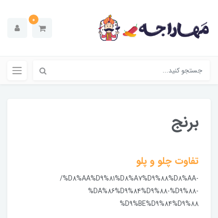
0
برنج
تفاوت چلو و پلو
/%D8%AA%D9%81%D8%A7%D9%88%D8%AA-
%DA%86%D9%84%D9%88-%D9%88-
%D9%BE%D9%84%D9%88