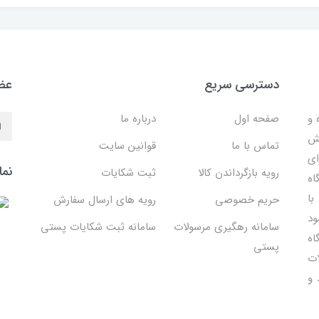
دسترسی سریع
عضو
 ساده و
صفحه اول
درباره ما
هش
تماس با ما
قوانین سایت
ای
نما
رویه بازگرداندن کالا
ثبت شکایات
اه
با
حریم خصوصی
رویه های ارسال سفارش
ود
سامانه رهگیری مرسولات
سامانه ثبت شکایات پستی
اه
پستی
ات
 و