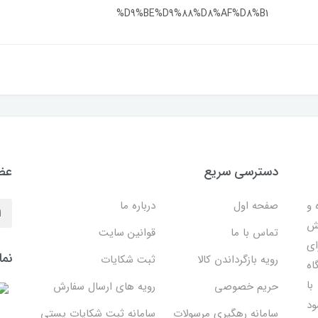
%D9%BE%D9%88%D8%AF%D8%B1
دسترسی سریع
عضو
 ساده و
صفحه اول
درباره ما
هش
تماس با ما
قوانین سایت
ای
نما
رویه بازگرداندن کالا
ثبت شکایات
اه
با
حریم خصوصی
رویه های ارسال سفارش
ود
سامانه رهگیری مرسولات
سامانه ثبت شکایات پستی