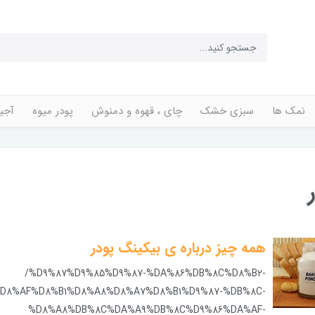
نمک ها
سبزی خشک
چای ، قهوه و دمنوش
پودر میوه
آجی
همه چیز درباره ی بیکینگ پودر
/%D9%87%D9%85%D9%87-%DA%86%DB%8C%D8%B2-
D8%AF%D8%B1%D8%A8%D8%A7%D8%B1%D9%87-%DB%8C-
%D8%A8%DB%8C%DA%A9%DB%8C%D9%86%DA%AF-