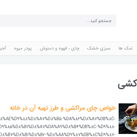
نمک ها
سبزی خشک
چای ، قهوه و دمنوش
پودر میوه
آجی
کشی
خواص چای مراکشی و طرز تهیه آن در خانه
D8%AE%D9%88%D8%A7%D8%B5-%DA%86%D8%A7%DB%8C-
D9%85%D8%B1%D8%A7%DA%A9%D8%B4%DB%8C-%D9%88-
D8%B7%D8%B1%D8%B2-%D8%AA%D9%87%DB%8C%D9%87-