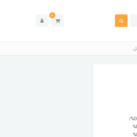
0
ل
/%
%
%