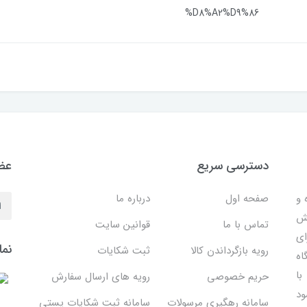
%D8%A2%D9%86
دسترسی سریع
عضو
 ساده و
صفحه اول
درباره ما
هش
تماس با ما
قوانین سایت
ای
نما
رویه بازگرداندن کالا
ثبت شکایات
اه
با
حریم خصوصی
رویه های ارسال سفارش
ود
سامانه رهگیری مرسولات
سامانه ثبت شکایات پستی