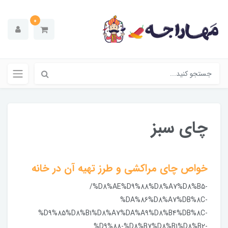
0
چای سبز
خواص چای مراکشی و طرز تهیه آن در خانه
/%D8%AE%D9%88%D8%A7%D8%B5-
%DA%86%D8%A7%DB%8C-
%D9%85%D8%B1%D8%A7%DA%A9%D8%B4%DB%8C-
%D9%88-%D8%B7%D8%B1%D8%B2-