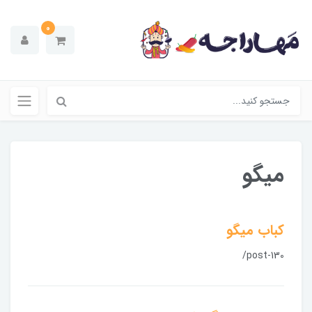
0
میگو
کباب میگو
/post-130