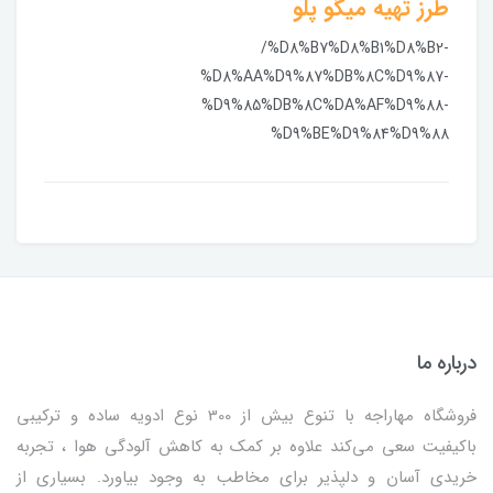
طرز تهیه میگو پلو
/%D8%B7%D8%B1%D8%B2-
%D8%AA%D9%87%DB%8C%D9%87-
%D9%85%DB%8C%DA%AF%D9%88-
%D9%BE%D9%84%D9%88
درباره ما
فروشگاه مهاراجه با تنوع بیش از 300 نوع ادویه ساده و ترکیبی
باکیفیت سعی می‌کند علاوه بر کمک به کاهش آلودگی هوا ، تجربه
خریدی آسان و دلپذیر برای مخاطب به وجود بیاورد. بسیاری از