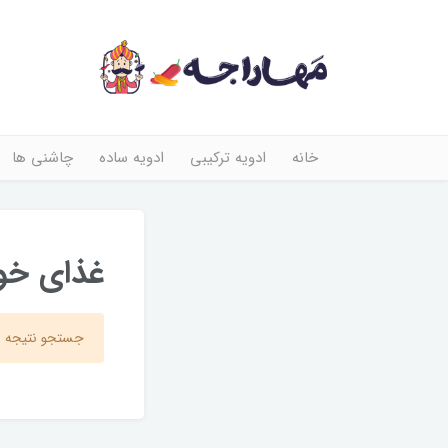
خانه
ادویه ترکیبی
ادویه ساده
چاشنی ها
غذای خو
جستجو نتیجه ا