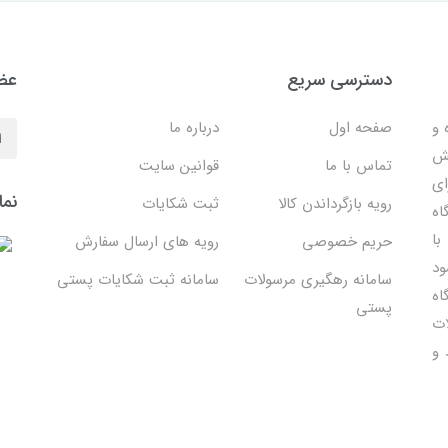
دسترسی سریع
عضو
 ساده و
صفحه اول
درباره ما
هش
تماس با ما
قوانین سایت
ای
نما
رویه بازگرداندن کالا
ثبت شکایات
اه
با
حریم خصوصی
رویه های ارسال سفارش
ود
سامانه رهگیری مرسولات
سامانه ثبت شکایات پستی
اه
پستی
ات
 و