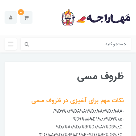
0
ظروف مسی
نکات مهم برای آشپزی در ظروف مسی
/%D9%86%DA%A9%D8%A7%D8%AA-
%D9%85%D9%87%D9%85-
%D8%A8%D8%B1%D8%A7%DB%8C-
%D8%A2%D8%B4%D9%BE%D8%B2%DB%8C-