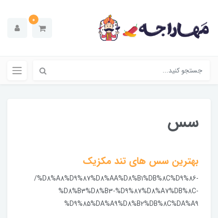
0
سس
بهترین سس های تند مکزیک
/%D8%A8%D9%87%D8%AA%D8%B1%DB%8C%D9%86-
%D8%B3%D8%B3-%D9%87%D8%A7%DB%8C-
%D9%85%DA%A9%D8%B2%DB%8C%DA%A9