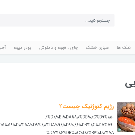
نمک ها
سبزی خشک
چای ، قهوه و دمنوش
پودر میوه
آجی
یی
رژیم کتوژنیک چیست؟
/%D8%B1%DA%98%DB%8C%D9%85-
DA%A9%D8%AA%D9%88%DA%98%D9%86%DB%8C%DA%A9-
%DA%86%DB%8C%D8%B3%D8%AA