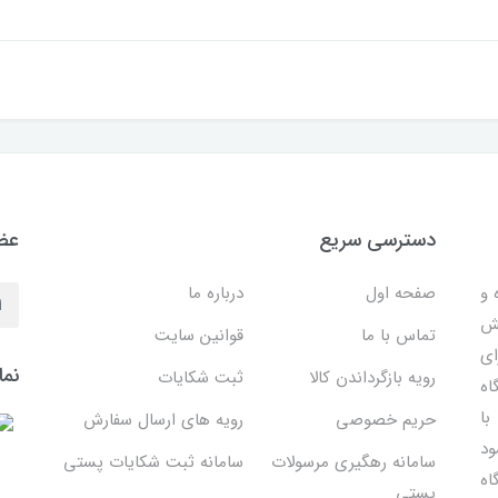
دسترسی سریع
عضو
 ساده و
صفحه اول
درباره ما
هش
تماس با ما
قوانین سایت
ای
نما
رویه بازگرداندن کالا
ثبت شکایات
اه
با
حریم خصوصی
رویه های ارسال سفارش
ود
سامانه رهگیری مرسولات
سامانه ثبت شکایات پستی
اه
پستی