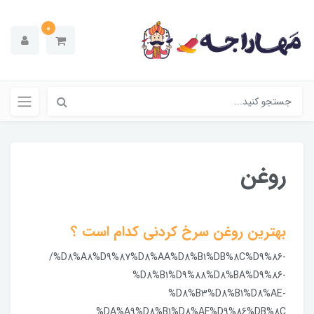
0
روغن
بهترین روغن سرخ کردنی کدام است ؟
/%D8%A8%D9%87%D8%AA%D8%B1%DB%8C%D9%86-
%D8%B1%D9%88%D8%BA%D9%86-
%D8%B3%D8%B1%D8%AE-
%DA%A9%D8%B1%D8%AF%D9%86%DB%8C