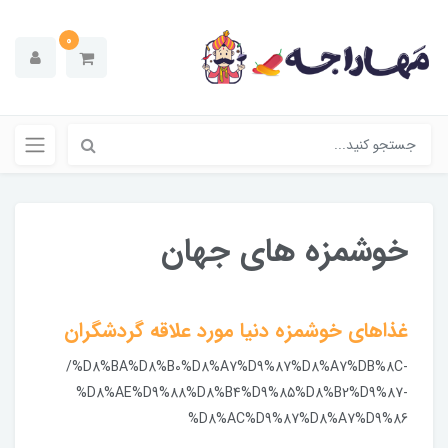
0
خوشمزه های جهان
غذاهای خوشمزه دنیا مورد علاقه گردشگران
/%D8%BA%D8%B0%D8%A7%D9%87%D8%A7%DB%8C-
%D8%AE%D9%88%D8%B4%D9%85%D8%B2%D9%87-
%D8%AC%D9%87%D8%A7%D9%86