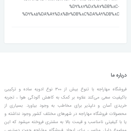
%D9%87%D8%A7%DB%8C-
%D9%85%DA%A9%D8%B2%DB%8C%DA%A9%DB%8C
درباره ما
فروشگاه مهاراجه با تنوع بیش از 300 نوع ادویه ساده و ترکیبی
باکیفیت سعی می‌کند علاوه بر کمک به کاهش آلودگی هوا ، تجربه
خریدی آسان و دلپذیر برای مخاطب به وجود بیاورد. بسیاری از
محصولات فروشگاه مهاراجه در شهرهای مختلف کشور وجود نداشته و
یا با کیفیتی نامناسب و قیمت بالا به مشتری فروخته میشود که این
موضوع دلیل مناسبی برای ایجاد فروشگاه مهاراجه جهت دسترسی