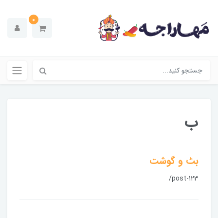
0
ب
بٹ و گوشت
/post-123