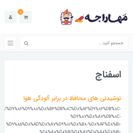
0
اسفناج
نوشیدنی های محافظ در برابر آلودگی هوا
/%D9%86%D9%88%D8%B4%DB%8C%D8%AF%D9%86%DB%8C-
%D9%87%D8%A7%DB%8C-
%D9%85%D8%AD%D8%A7%D9%81%D8%B8-%D8%AF%D8%B1-
%D8%A8%D8%B1%D8%A7%D8%A8%D8%B1-