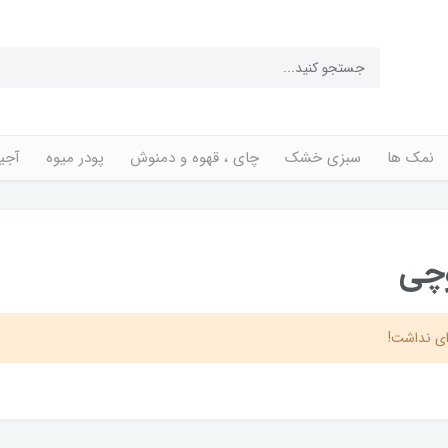
نمک ها
سبزی خشک
چای ، قهوه و دمنوش
پودر میوه
آجی
وچی
ی نداشت!