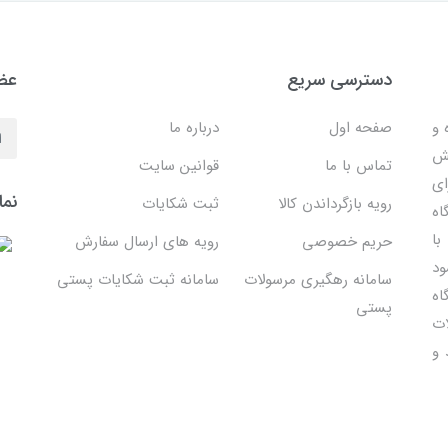
دسترسی سریع
عضو
 ساده و
صفحه اول
درباره ما
هش
تماس با ما
قوانین سایت
ای
نما
رویه بازگرداندن کالا
ثبت شکایات
اه
با
حریم خصوصی
رویه های ارسال سفارش
ود
سامانه رهگیری مرسولات
سامانه ثبت شکایات پستی
اه
پستی
ات
 و